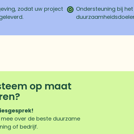
geving, zodat uw project
Ondersteuning bij he
geleverd.
duurzaamheidsdoele
steem op maat
eren?
viesgesprek!
u mee over de beste duurzame
ng of bedrijf.