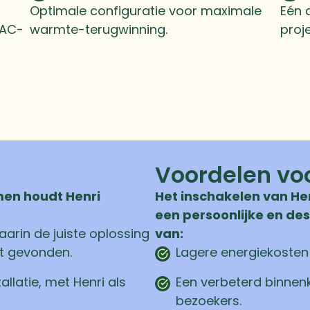
Optimale configuratie voor maximale
Eén 
VAC-
warmte-terugwinning.
proje
Voordelen vo
men houdt Henri
Het inschakelen van Hen
een persoonlijke en de
arin de juiste oplossing
van:
dt gevonden.
Lagere energiekosten
allatie, met Henri als
Een verbeterd binnen
bezoekers.