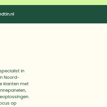
dtin.nl
pecialist in
in Noord-
ke klanten met
onnepanelen,
eoplossingen.
focus op