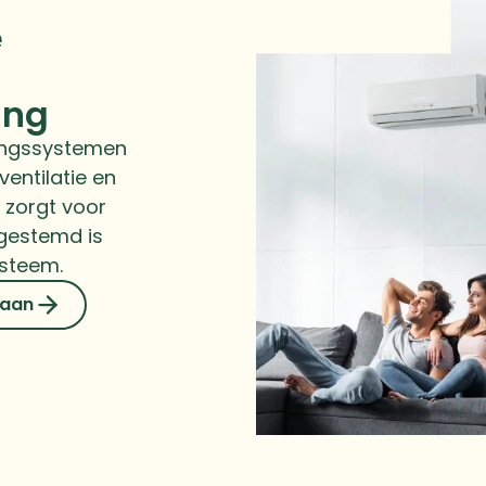
e
ing
ningssystemen
entilatie en
 zorgt voor
fgestemd is
ysteem.
 aan