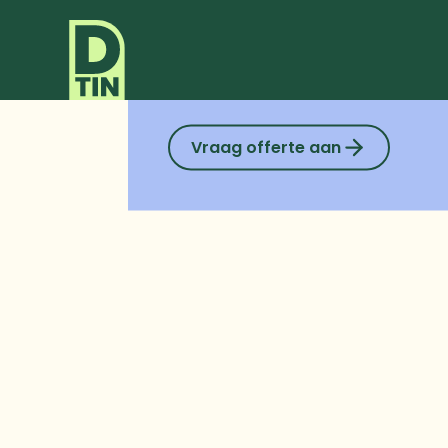
Warmteterugw
Neem contact op voor een offe
Vraag offerte aan