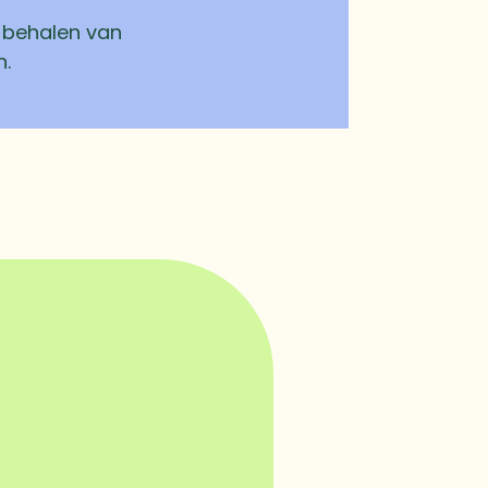
t behalen van
n.