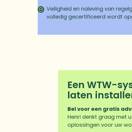
Veiligheid en naleving van regel
volledig gecertificeerd wordt op
Een WTW-sy
laten install
Bel voor een gratis ad
Henri denkt graag met 
oplossingen voor uw woni